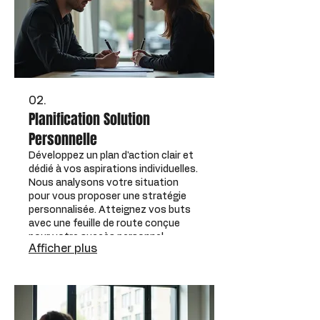
02.
Planification Solution
Personnelle
Développez un plan d'action clair et
dédié à vos aspirations individuelles.
Nous analysons votre situation
pour vous proposer une stratégie
personnalisée. Atteignez vos buts
avec une feuille de route conçue
pour votre succès personnel.
Afficher plus
Recevez un accompagnement ciblé
pour vos défis.