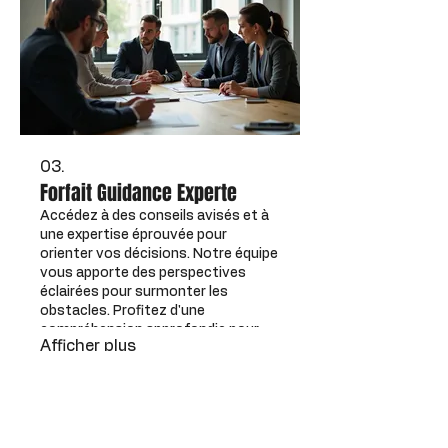
03.
Forfait Guidance Experte
Accédez à des conseils avisés et à
une expertise éprouvée pour
orienter vos décisions. Notre équipe
vous apporte des perspectives
éclairées pour surmonter les
obstacles. Profitez d'une
compréhension approfondie pour
Afficher plus
naviguer dans la complexité.
Transformez vos idées en actions
concrètes avec notre soutien.