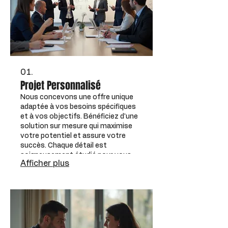
01.
Projet Personnalisé
Nous concevons une offre unique
adaptée à vos besoins spécifiques
et à vos objectifs. Bénéficiez d'une
solution sur mesure qui maximise
votre potentiel et assure votre
succès. Chaque détail est
soigneusement étudié pour vous
Afficher plus
garantir un résultat optimal.
Obtenez une approche entièrement
dédiée à vos enjeux.